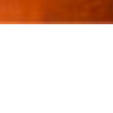
Chargement en cours…
L’Hôt Berge version
hôtel de campagne
Une sélection de chambres spacieuses
comportant une hauteur sous plafond en bois
allant jusqu’au faîtage (4m). Un sanitaire privé par
chambre, une literie confortable, une décoration